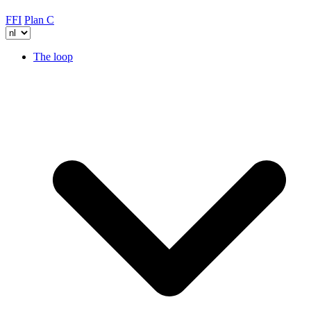
FFI
Plan C
The loop