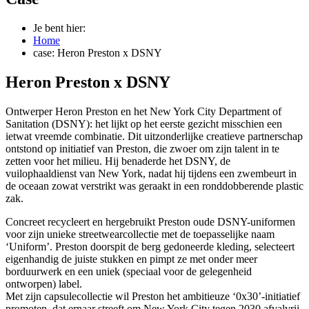
Je bent hier:
Home
case: Heron Preston x DSNY
Heron Preston x DSNY
Ontwerper Heron Preston en het New York City Department of
Sanitation (DSNY): het lijkt op het eerste gezicht misschien een
ietwat vreemde combinatie. Dit uitzonderlijke creatieve partnerschap
ontstond op initiatief van Preston, die zwoer om zijn talent in te
zetten voor het milieu. Hij benaderde het DSNY, de
vuilophaaldienst van New York, nadat hij tijdens een zwembeurt in
de oceaan zowat verstrikt was geraakt in een ronddobberende plastic
zak.
Concreet recycleert en hergebruikt Preston oude DSNY-uniformen
voor zijn unieke streetwearcollectie met de toepasselijke naam
‘Uniform’. Preston doorspit de berg gedoneerde kleding, selecteert
eigenhandig de juiste stukken en pimpt ze met onder meer
borduurwerk en een uniek (speciaal voor de gelegenheid
ontworpen) label.
Met zijn capsulecollectie wil Preston het ambitieuze ‘0x30’-initiatief
promoten, dat ernaar streeft om New York City tegen 2030 afvalvrij