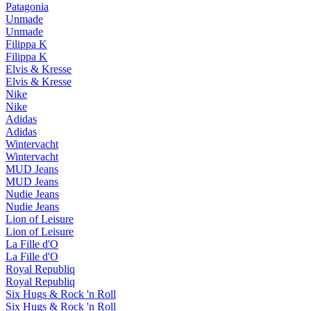
Patagonia
Unmade
Unmade
Filippa K
Filippa K
Elvis & Kresse
Elvis & Kresse
Nike
Nike
Adidas
Adidas
Wintervacht
Wintervacht
MUD Jeans
MUD Jeans
Nudie Jeans
Nudie Jeans
Lion of Leisure
Lion of Leisure
La Fille d'O
La Fille d'O
Royal Republiq
Royal Republiq
Six Hugs & Rock 'n Roll
Six Hugs & Rock 'n Roll