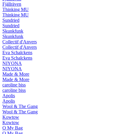
Fjällräven
Thinking MU
Thinking MU
Sundried
Sundried
Skunkfunk
Skunkfunk
Collectif d'Anvers
Collectif d'Anvers
Eva Schalckens
Eva Schalckens
NIYONA
NIYONA
Made & More
Made & More
caroline biss
caroline biss
Apolis
Apolis
Wool & The Gang
Wool & The Gang
Kowtow
Kowtow
O My Bag
O My Bag