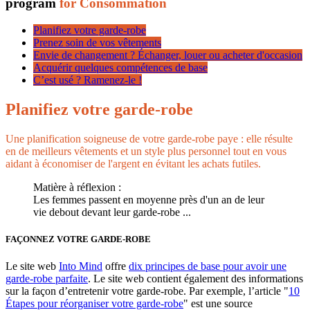
program
for Consommation
Planifiez votre garde-robe
Prenez soin de vos vêtements
Envie de changement ? Échanger, louer ou acheter d'occasion
Acquérir quelques compétences de base
C’est usé ? Ramenez-le !
Planifiez votre garde-robe
Une planification soigneuse de votre garde-robe paye : elle résulte
en de meilleurs vêtements et un style plus personnel tout en vous
aidant à économiser de l'argent en évitant les achats futiles.
Matière à réflexion :
Les femmes passent en moyenne près d'un an de leur
vie debout devant leur garde-robe ...
FAÇONNEZ VOTRE GARDE-ROBE
Le site web
Into Mind
offre
dix principes de base pour avoir une
garde-robe parfaite
. Le site web contient également des informations
sur la façon d’entretenir votre garde-robe. Par exemple, l’article "
10
Étapes pour réorganiser votre garde-robe
" est une source