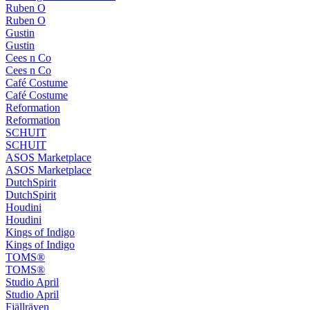
Ruben O
Ruben O
Gustin
Gustin
Cees n Co
Cees n Co
Café Costume
Café Costume
Reformation
Reformation
SCHUIT
SCHUIT
ASOS Marketplace
ASOS Marketplace
DutchSpirit
DutchSpirit
Houdini
Houdini
Kings of Indigo
Kings of Indigo
TOMS®
TOMS®
Studio April
Studio April
Fjällräven