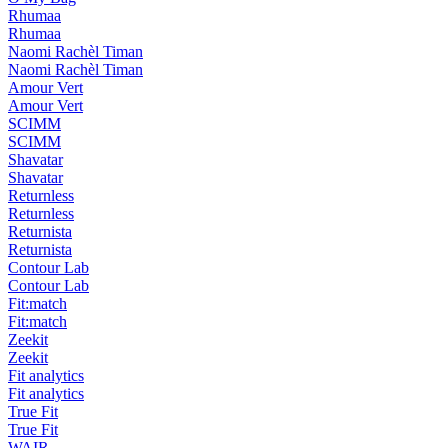
Rhumaa
Rhumaa
Naomi Rachèl Timan
Naomi Rachèl Timan
Amour Vert
Amour Vert
SCIMM
SCIMM
Shavatar
Shavatar
Returnless
Returnless
Returnista
Returnista
Contour Lab
Contour Lab
Fit:match
Fit:match
Zeekit
Zeekit
Fit analytics
Fit analytics
True Fit
True Fit
WAIR